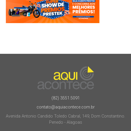
(82) 3551.5091
contato@aquiacontece.com.br
Avenida Antonio Candido Toledo Cabral, 149, Dom Constantino.
Penedo - Alagoas