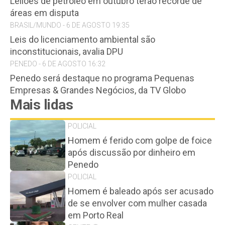
Leilões de petróleo em outubro terão recorde de
áreas em disputa
BRASIL/MUNDO - 6 DE AGOSTO 19:35
Leis do licenciamento ambiental são
inconstitucionais, avalia DPU
PENEDO - 6 DE AGOSTO 16:32
Penedo será destaque no programa Pequenas
Empresas & Grandes Negócios, da TV Globo
Mais lidas
POLICIAL
Homem é ferido com golpe de foice
após discussão por dinheiro em
Penedo
POLICIAL
Homem é baleado após ser acusado
de se envolver com mulher casada
em Porto Real