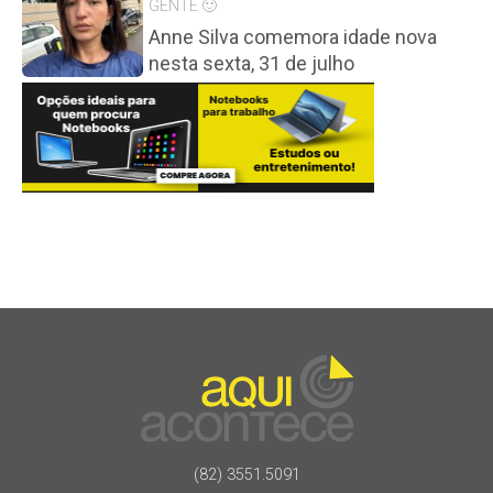
GENTE 🙂
Anne Silva comemora idade nova
nesta sexta, 31 de julho
(82) 3551.5091