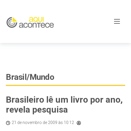
google-site-verification=EjSe5c8YipkwGd6E7NrnqocbcNz-
Xy8lpYSLnxw-AX8 google-site-verification:
googleb82de9a22cec23e8.html
Brasil/Mundo
Brasileiro lê um livro por ano,
revela pesquisa
21 de novembro de 2009
às 10:12