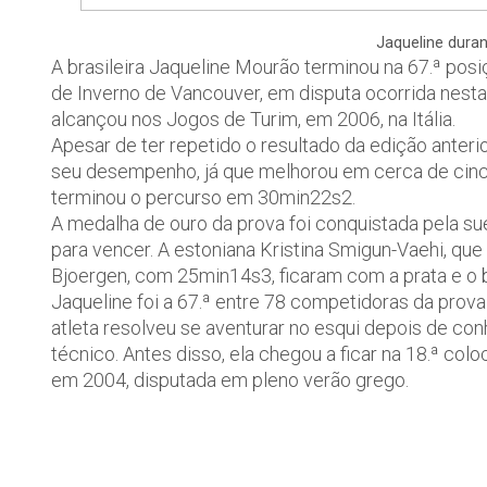
Jaqueline duran
A brasileira Jaqueline Mourão terminou na 67.ª pos
de Inverno de Vancouver, em disputa ocorrida nesta 
alcançou nos Jogos de Turim, em 2006, na Itália.
Apesar de ter repetido o resultado da edição anterio
seu desempenho, já que melhorou em cerca de cinco
terminou o percurso em 30min22s2.
A medalha de ouro da prova foi conquistada pela s
para vencer. A estoniana Kristina Smigun-Vaehi, qu
Bjoergen, com 25min14s3, ficaram com a prata e o 
Jaqueline foi a 67.ª entre 78 competidoras da prova
atleta resolveu se aventurar no esqui depois de c
técnico. Antes disso, ela chegou a ficar na 18.ª co
em 2004, disputada em pleno verão grego.