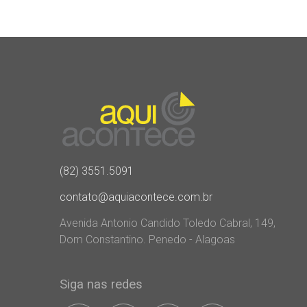
(82) 3551.5091
contato@aquiacontece.com.br
Avenida Antonio Candido Toledo Cabral, 149,
Dom Constantino. Penedo - Alagoas
Siga nas redes