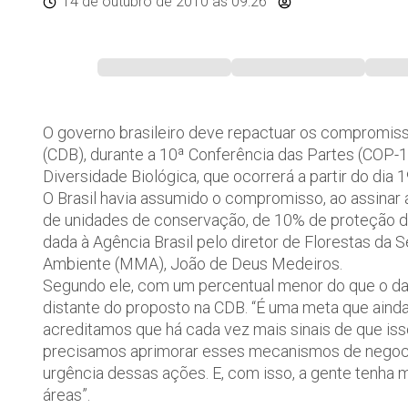
14 de outubro de 2010
às 09:26
O governo brasileiro deve repactuar os compromis
(CDB), durante a 10ª Conferência das Partes (COP
Diversidade Biológica, que ocorrerá a partir do dia 
O Brasil havia assumido o compromisso, ao assinar a
de unidades de conservação, de 10% de proteção d
dada à Agência Brasil pelo diretor de Florestas da 
Ambiente (MMA), João de Deus Medeiros.
Segundo ele, com um percentual menor do que o da
distante do proposto na CDB. “É uma meta que ainda
acreditamos que há cada vez mais sinais de que is
precisamos aprimorar esses mecanismos de negoci
urgência dessas ações. E, com isso, a gente tenha m
áreas”.