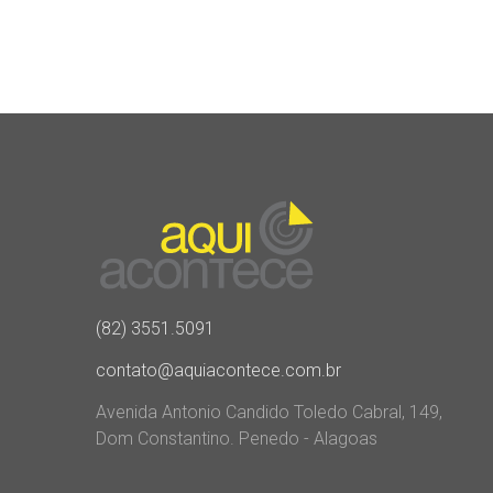
(82) 3551.5091
contato@aquiacontece.com.br
Avenida Antonio Candido Toledo Cabral, 149,
Dom Constantino. Penedo - Alagoas