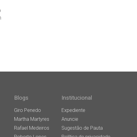
o
m
Blogs
Institucional
Giro Penedo
Expediente
Martha Martyres
Anuncie
Rafael Medeiros
Sugestão de Pauta
Roberto Lopes
Política de privacidade