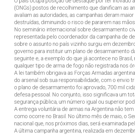
O país ocupa posição de destaque por ter inovado a
(ONGs) postos de recolhimento que danificam as a
avaliam as autoridades, as campanhas deram maior 
destruídas, diminuindo o risco de pararem nas mãos
No seminário internacional sobre desarmamento civil
representada pelo coordenador da campanha de desa
sobre o assunto no país vizinho surgiu em dezembr
governo para instituir um plano de desarmamento da 
seguinte e, a exemplo do que já acontece no Brasil
qualquer tipo de arma de fogo não registrada nos órg
A lei também obrigava as Forças Armadas argentinas
do arsenal sob sua responsabilidade, com o envio 
o plano de desarmamento foi aprovado, 700 mil cida
defesa pessoal. No conjunto, isso significava um to
segurança pública, um número igual ou superior pod
A entrega voluntária de armas na Argentina não tem
como ocorre no Brasil. No último mês de maio, o 
nacional que, nos próximos dias, será examinada p
A última campanha argentina, realizada em dezembr