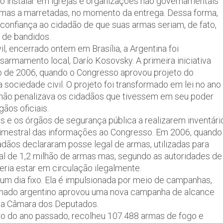
o instalar em igrejas e organizações não governamentais
rmas a marretadas, no momento da entrega. Dessa forma,
confiança ao cidadão de que suas armas seriam, de fato,
 de bandidos.
, encerrado ontem em Brasília, a Argentina foi
rmamento local, Darío Kosovsky. A primeira iniciativa
o de 2006, quando o Congresso aprovou projeto do
sociedade civil. O projeto foi transformado em lei no ano
, não penalizava os cidadãos que tivessem em seu poder
ãos oficiais.
 e os órgãos de segurança pública a realizarem inventári
trimestral das informações ao Congresso. Em 2006, quando
dãos declararam posse legal de armas, utilizadas para
tal de 1,2 milhão de armas mas, segundo as autoridades de
eria estar em circulação ilegalmente.
 um dia fixo. Ela é impulsionada por meio de campanhas,
Senado argentino aprovou uma nova campanha de alcance
ela Câmara dos Deputados.
o do ano passado, recolheu 107.488 armas de fogo e