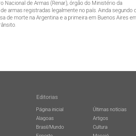
 Nacional de Armas (Renar), órgão do Ministério da
l de armas registradas legalmente no país. Ainda segundo 
usa de morte na Argentina e a primeira em Buenos Aires e
ânsito.
Editorias
Página inicial
Últimas notícias
Alagoas
Artigos
Brasil/Mundo
Cultura
Esporte
Maceió