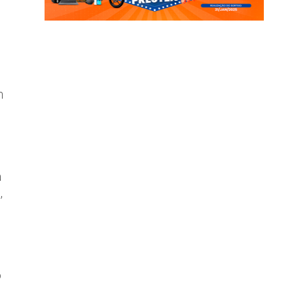
m
a
,
o