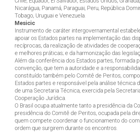
Chile, Equador, El Salvador, Estados Unidos, Granad
Nicarágua, Panamá, Paraguai, Peru, República Domin
Tobago, Uruguai e Venezuela.
Mesicic
Instrumento de caráter intergovernamental estabel
apoiar os Estados partes na implementação das di
recíprocas, da realização de atividades de coopera
e melhores práticas; e da harmonização das legisla
Além da conferência dos Estados partes, formada po
convenção, que tem a autoridade e a responsabilid
constituído também pelo Comitê de Peritos, compo
Estados partes e responsável pela análise técnica
de uma Secretaria Técnica, exercida pela Secretar
Cooperação Jurídica.
O Brasil ocupa atualmente tanto a presidência da C
presidência do Comitê de Peritos, ocupada pela dir
quem compete coordenar o funcionamento do comitê,
ordem que surgirem durante os encontros.