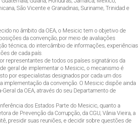
a, Guatemala, Guiana, Honduras, Jamaica, México,
icana, São Vicente e Granadinas, Suriname, Trinidad e
ecido no âmbito da OEA, o Mesicic tem o objetivo de
sposições da convenção, por meio de avaliações
ção técnica; do intercâmbio de informações, experiências
ções de cada país.
r representantes de todos os países signatários da
ade geral de implementar o Mesicic, o mecanismo é
sto por especialistas designados por cada um dos
 da implementação da convenção. O Mesicic dispõe ainda
ia-Geral da OEA, através do seu Departamento de
onferência dos Estados Parte do Mesicic, quanto a
etora de Prevenção da Corrupção, da CGU, Vânia Vieira, a
 presidir suas reuniões, e decidir sobre questões de