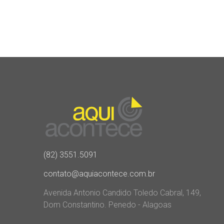
(82) 3551.5091
contato@aquiacontece.com.br
Avenida Antonio Candido Toledo Cabral, 149,
Dom Constantino. Penedo - Alagoas