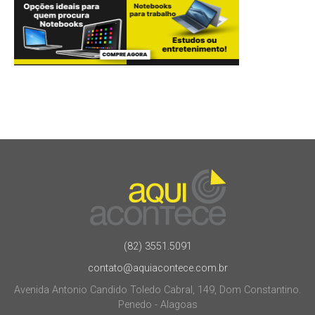
(82) 3551.5091
contato@aquiacontece.com.br
Avenida Antonio Candido Toledo Cabral, 149, Dom Constantino.
Penedo - Alagoas