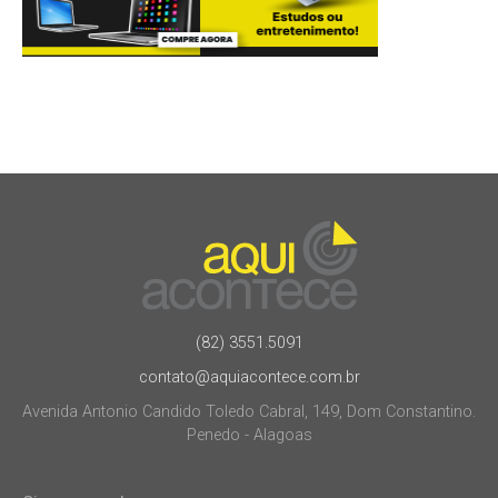
(82) 3551.5091
contato@aquiacontece.com.br
Avenida Antonio Candido Toledo Cabral, 149, Dom Constantino.
Penedo - Alagoas