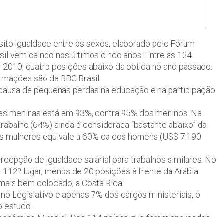
sito igualdade entre os sexos, elaborado pelo Fórum
il vem caindo nos últimos cinco anos. Entre as 134
 2010, quatro posições abaixo da obtida no ano passado.
ormações são da BBC Brasil.
 causa de pequenas perdas na educação e na participação
 das meninas está em 93%, contra 95% dos meninos. Na
trabalho (64%) ainda é considerada “bastante abaixo” da
as mulheres equivale a 60% da dos homens (US$ 7.190
rcepção de igualdade salarial para trabalhos similares. No
no 112º lugar, menos de 20 posições à frente da Arábia
 mais bem colocado, a Costa Rica.
o Legislativo e apenas 7% dos cargos ministeriais, o
o estudo.