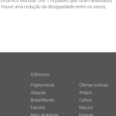
Econômico Mundial. Dos 114 países que foram analisados
% houve uma redução da desigualdade entre os sexos,
Editorias
Página inicial
Últimas notícias
Alagoas
Artigos
Brasil/Mundo
Cultura
Esporte
Maceió
Meio Ambiente
Penedo