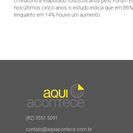
O relatório é elaborado todos os anos pelo Fórum 
nos últimos cinco anos, o estudo indica que em 86
enquanto em 14% houve um aumento.
(82) 3551.5091
contato@aquiacontece.com.br