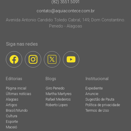
(82) 3551.5091
contato@aquiacontece.com.br
Avenida Antonio Candido Toledo Cabral, 149, Dom Constantino.
Penedo - Alagoas
Siga nas redes
Editorias
Blogs
Institucional
Página inicial
Giro Penedo
Expediente
Últimas notícias
Martha Martyres
Anuncie
Alagoas
Rafael Medeiros
Sugestão de Pauta
Artigos
Roberto Lopes
Política de privacidade
Brasil/Mundo
Termos de Uso
Cultura
Esporte
Maceió