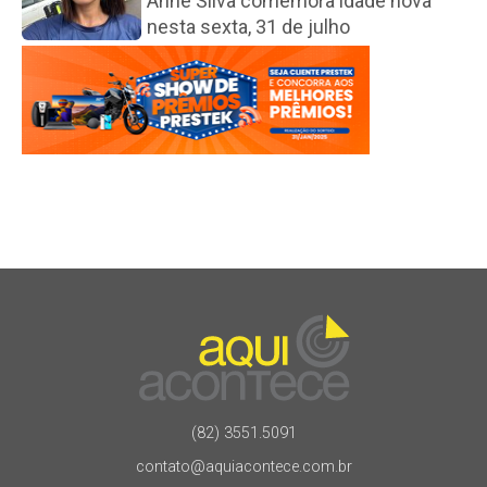
Anne Silva comemora idade nova
nesta sexta, 31 de julho
(82) 3551.5091
contato@aquiacontece.com.br