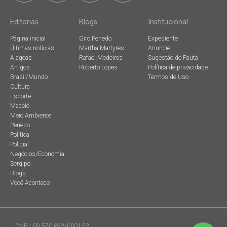
Editorias
Blogs
Institucional
Página inicial
Giro Penedo
Expediente
Últimas notícias
Martha Martyres
Anuncie
Alagoas
Rafael Medeiros
Sugestão de Pauta
Artigos
Roberto Lopes
Política de privacidade
Brasil/Mundo
Termos de Uso
Cultura
Esporte
Maceió
Meio Ambiente
Penedo
Política
Policial
Negócios/Economia
Sergipe
Blogs
Você Acontece
CNPJ: 09.570.693/0001-22