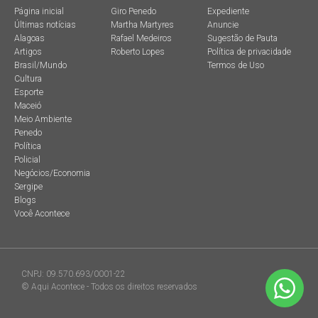
Página inicial
Giro Penedo
Expediente
Últimas notícias
Martha Martyres
Anuncie
Alagoas
Rafael Medeiros
Sugestão de Pauta
Artigos
Roberto Lopes
Política de privacidade
Brasil/Mundo
Termos de Uso
Cultura
Esporte
Maceió
Meio Ambiente
Penedo
Política
Policial
Negócios/Economia
Sergipe
Blogs
Você Acontece
CNPJ: 09.570.693/0001-22
© Aqui Acontece - Todos os direitos reservados