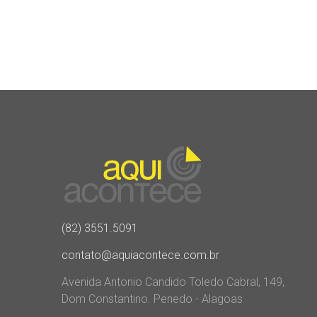
(82) 3551.5091
contato@aquiacontece.com.br
Avenida Antonio Candido Toledo Cabral, 149,
Dom Constantino. Penedo - Alagoas