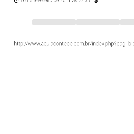
10 de fevereiro de 2011
às 22:33
http://www.aquiacontece.com.br/index.php?pag=