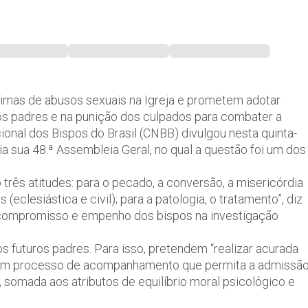
timas de abusos sexuais na Igreja e prometem adotar
s padres e na punição dos culpados para combater a
cional dos Bispos do Brasil (CNBB) divulgou nesta quinta-
ia sua 48.ª Assembleia Geral, no qual a questão foi um dos
três atitudes: para o pecado, a conversão, a misericórdia
 (eclesiástica e civil); para a patologia, o tratamento”, diz
 compromisso e empenho dos bispos na investigação
 futuros padres. Para isso, pretendem “realizar acurada
e um processo de acompanhamento que permita a admissã
 somada aos atributos de equilíbrio moral psicológico e