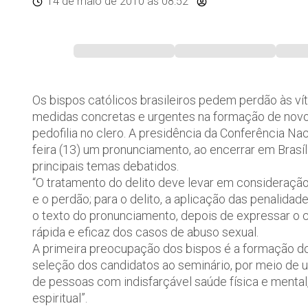
14 de maio de 2010
às 08:52
Os bispos católicos brasileiros pedem perdão às ví
medidas concretas e urgentes na formação de novo
pedofilia no clero. A presidência da Conferência Na
feira (13) um pronunciamento, ao encerrar em Brasíl
principais temas debatidos.
“O tratamento do delito deve levar em consideração 
e o perdão; para o delito, a aplicação das penalidades
o texto do pronunciamento, depois de expressar o
rápida e eficaz dos casos de abuso sexual.
A primeira preocupação dos bispos é a formação dos
seleção dos candidatos ao seminário, por meio d
de pessoas com indisfarçável saúde física e mental,
espiritual”.