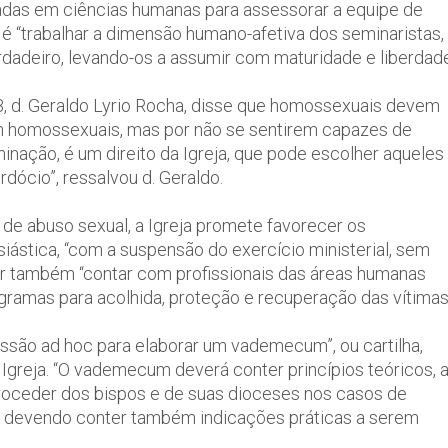
adas em ciências humanas para assessorar a equipe de
é “trabalhar a dimensão humano-afetiva dos seminaristas,
rdadeiro, levando-os a assumir com maturidade e liberdad
B, d. Geraldo Lyrio Rocha, disse que homossexuais devem
em homossexuais, mas por não se sentirem capazes de
minação, é um direito da Igreja, que pode escolher aqueles
dócio”, ressalvou d. Geraldo.
 de abuso sexual, a Igreja promete favorecer os
siástica, “com a suspensão do exercício ministerial, sem
er também “contar com profissionais das áreas humanas
ramas para acolhida, proteção e recuperação das vítima
ssão ad hoc para elaborar um vademecum”, ou cartilha,
a Igreja. “O vademecum deverá conter princípios teóricos, 
o proceder dos bispos e de suas dioceses nos casos de
, devendo conter também indicações práticas a serem