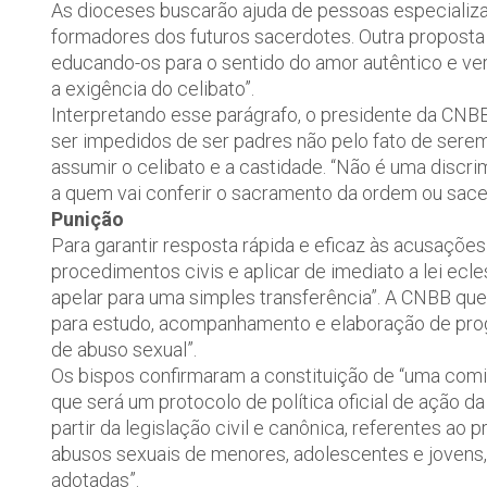
As dioceses buscarão ajuda de pessoas especializ
formadores dos futuros sacerdotes. Outra proposta 
educando-os para o sentido do amor autêntico e ve
a exigência do celibato”.
Interpretando esse parágrafo, o presidente da CNB
ser impedidos de ser padres não pelo fato de ser
assumir o celibato e a castidade. “Não é uma discri
a quem vai conferir o sacramento da ordem ou sacer
Punição
Para garantir resposta rápida e eficaz às acusações
procedimentos civis e aplicar de imediato a lei ecle
apelar para uma simples transferência”. A CNBB qu
para estudo, acompanhamento e elaboração de prog
de abuso sexual”.
Os bispos confirmaram a constituição de “uma comi
que será um protocolo de política oficial de ação d
partir da legislação civil e canônica, referentes a
abusos sexuais de menores, adolescentes e jovens
adotadas”.