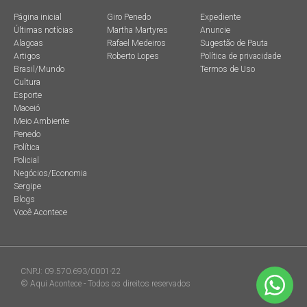
Página inicial
Giro Penedo
Expediente
Últimas notícias
Martha Martyres
Anuncie
Alagoas
Rafael Medeiros
Sugestão de Pauta
Artigos
Roberto Lopes
Política de privacidade
Brasil/Mundo
Termos de Uso
Cultura
Esporte
Maceió
Meio Ambiente
Penedo
Política
Policial
Negócios/Economia
Sergipe
Blogs
Você Acontece
CNPJ: 09.570.693/0001-22
© Aqui Acontece - Todos os direitos reservados