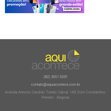
(82) 3551.5091
contato@aquiacontece.com.br
Avenida Antonio Candido Toledo Cabral, 149, Dom Constantino.
Penedo - Alagoas