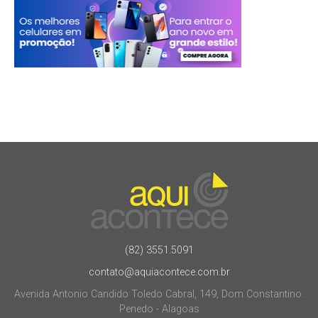
(82) 3551.5091
contato@aquiacontece.com.br
Avenida Antonio Candido Toledo Cabral, 149, Dom Constantino.
Penedo - Alagoas