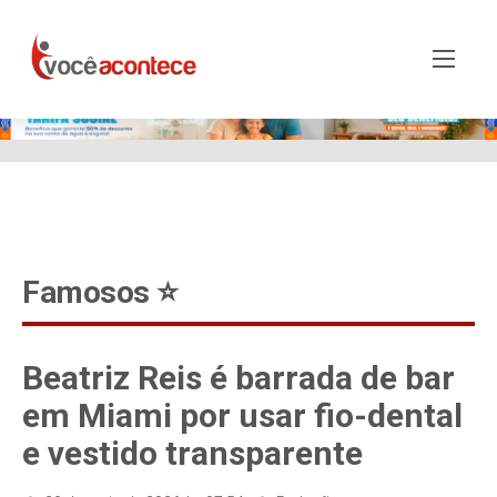
google-site-verification=EjSe5c8YipkwGd6E7NrnqocbcNz-
Xy8lpYSLnxw-AX8 google-site-verification:
googleb82de9a22cec23e8.html
Famosos ⭐️
Beatriz Reis é barrada de bar
em Miami por usar fio-dental
e vestido transparente