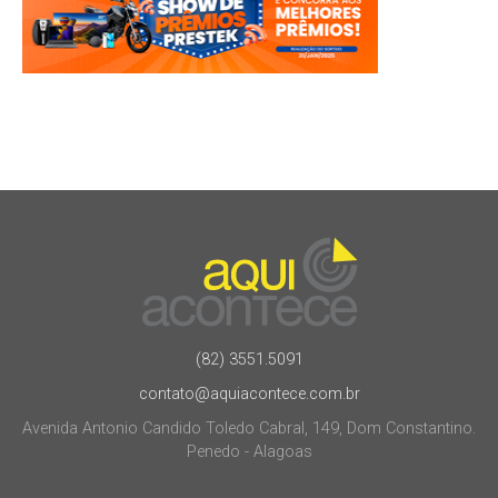
(82) 3551.5091
contato@aquiacontece.com.br
Avenida Antonio Candido Toledo Cabral, 149, Dom Constantino.
Penedo - Alagoas