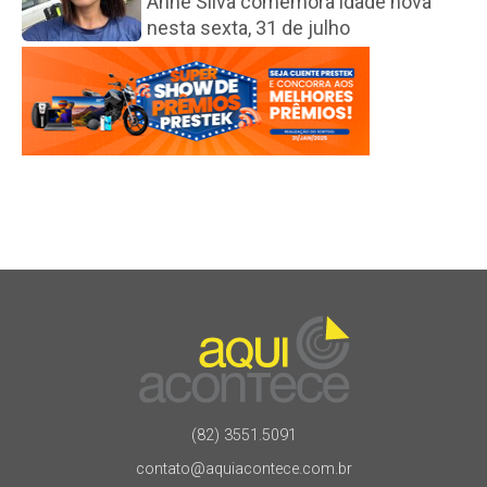
Anne Silva comemora idade nova
nesta sexta, 31 de julho
(82) 3551.5091
contato@aquiacontece.com.br