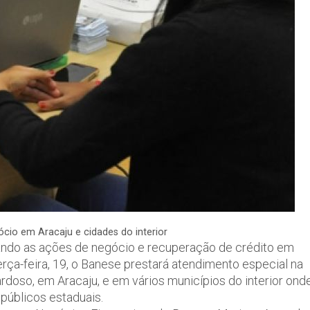
cio em Aracaju e cidades do interior
ando as ações de negócio e recuperação de crédito em
terça-feira, 19, o Banese prestará atendimento especial na
ardoso, em Aracaju, e em vários municípios do interior ond
públicos estaduais.