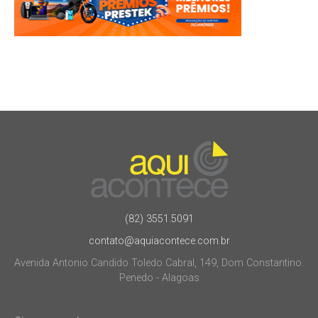
(82) 3551.5091
contato@aquiacontece.com.br
Avenida Antonio Candido Toledo Cabral, 149, Dom Constantino.
Penedo - Alagoas