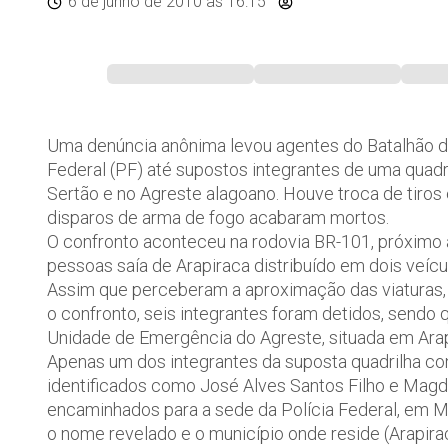
6 de junho de 2010
às 16:15
Uma denúncia anônima levou agentes do Batalhão de
Federal (PF) até supostos integrantes de uma quadr
Sertão e no Agreste alagoano. Houve troca de tiros
disparos de arma de fogo acabaram mortos.
O confronto aconteceu na rodovia BR-101, próximo 
pessoas saía de Arapiraca distribuído em dois veícu
Assim que perceberam a aproximação das viaturas, 
o confronto, seis integrantes foram detidos, sendo
Unidade de Emergência do Agreste, situada em Arap
Apenas um dos integrantes da suposta quadrilha con
identificados como José Alves Santos Filho e Magdo
encaminhados para a sede da Polícia Federal, em Ma
o nome revelado e o município onde reside (Arapir