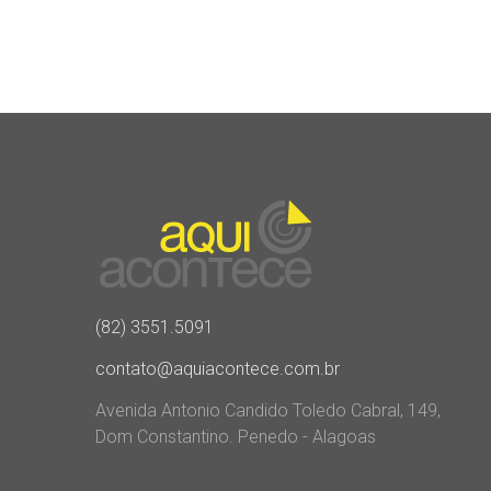
(82) 3551.5091
contato@aquiacontece.com.br
Avenida Antonio Candido Toledo Cabral, 149,
Dom Constantino. Penedo - Alagoas