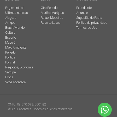
Página inicial
Giro Penedo
Expediente
Últimas notícias
Martha Martyres
Anuncie
Alagoas
Rafael Medeiros
Sugestão de Pauta
Artigos
Roberto Lopes
Política de privacidade
Brasil/Mundo
Termos de Uso
Cultura
Esporte
Maceió
Meio Ambiente
Penedo
Política
Policial
Negócios/Economia
Sergipe
Blogs
Você Acontece
CNPJ: 09.570.693/0001-22
© Aqui Acontece - Todos os direitos reservados