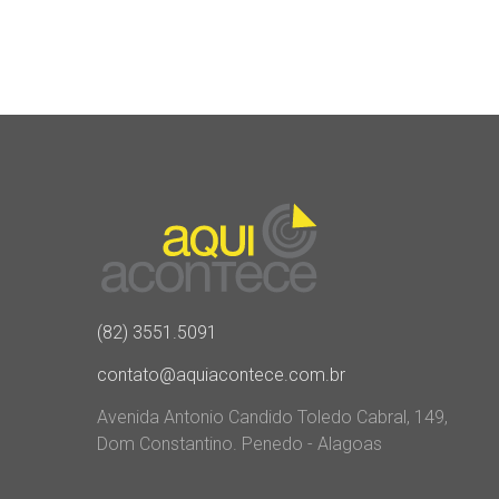
(82) 3551.5091
contato@aquiacontece.com.br
Avenida Antonio Candido Toledo Cabral, 149,
Dom Constantino. Penedo - Alagoas