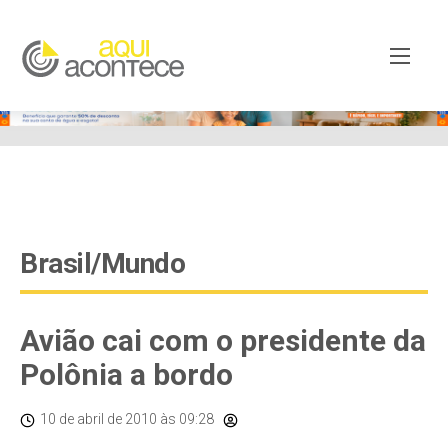
google-site-verification=EjSe5c8YipkwGd6E7NrnqocbcNz-
Xy8lpYSLnxw-AX8 google-site-verification:
googleb82de9a22cec23e8.html
Brasil/Mundo
Avião cai com o presidente da
Polônia a bordo
10 de abril de 2010
às 09:28