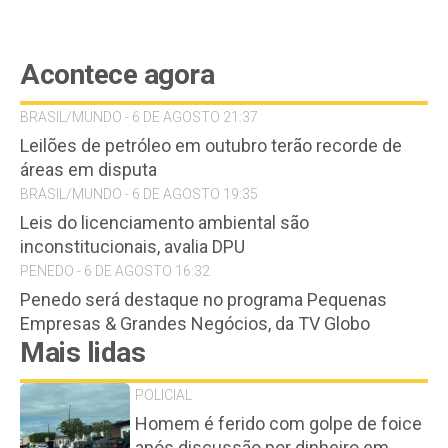
Acontece agora
BRASIL/MUNDO - 6 DE AGOSTO 21:37
Leilões de petróleo em outubro terão recorde de
áreas em disputa
BRASIL/MUNDO - 6 DE AGOSTO 19:35
Leis do licenciamento ambiental são
inconstitucionais, avalia DPU
PENEDO - 6 DE AGOSTO 16:32
Penedo será destaque no programa Pequenas
Empresas & Grandes Negócios, da TV Globo
Mais lidas
POLICIAL
Homem é ferido com golpe de foice
após discussão por dinheiro em