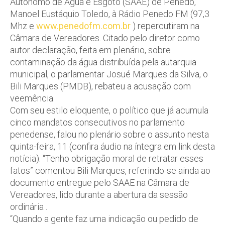
Autônomo de Água e Esgoto (SAAE) de Penedo,
Manoel Eustáquio Toledo, à Rádio Penedo FM (97,3
Mhz e
www.penedofm.com.br
) repercutiram na
Câmara de Vereadores. Citado pelo diretor como
autor declaração, feita em plenário, sobre
contaminação da água distribuída pela autarquia
municipal, o parlamentar Josué Marques da Silva, o
Bili Marques (PMDB), rebateu a acusação com
veemência.
Com seu estilo eloquente, o político que já acumula
cinco mandatos consecutivos no parlamento
penedense, falou no plenário sobre o assunto nesta
quinta-feira, 11 (confira áudio na íntegra em link desta
notícia). “Tenho obrigação moral de retratar esses
fatos” comentou Bili Marques, referindo-se ainda ao
documento entregue pelo SAAE na Câmara de
Vereadores, lido durante a abertura da sessão
ordinária .
“Quando a gente faz uma indicação ou pedido de