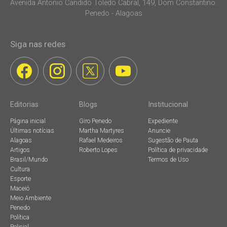
Avenida Antonio Candido Toledo Cabral, 149, Dom Constantino.
Penedo - Alagoas
Siga nas redes
Editorias
Blogs
Institucional
Página inicial
Giro Penedo
Expediente
Últimas notícias
Martha Martyres
Anuncie
Alagoas
Rafael Medeiros
Sugestão de Pauta
Artigos
Roberto Lopes
Política de privacidade
Brasil/Mundo
Termos de Uso
Cultura
Esporte
Maceió
Meio Ambiente
Penedo
Política