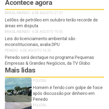
Acontece agora
BRASIL/MUNDO - 6 DE AGOSTO 21:37
Leilões de petróleo em outubro terão recorde de
áreas em disputa
BRASIL/MUNDO - 6 DE AGOSTO 19:35
Leis do licenciamento ambiental são
inconstitucionais, avalia DPU
PENEDO - 6 DE AGOSTO 16:32
Penedo será destaque no programa Pequenas
Empresas & Grandes Negócios, da TV Globo
Mais lidas
POLICIAL
Homem é ferido com golpe de foice
após discussão por dinheiro em
Penedo
POLICIAL