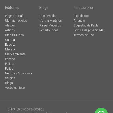
Editorias
Blogs
Institucional
Página inicial
Giro Penedo
Expediente
Últimas notícias
Martha Martyres
Anuncie
Alagoas
Rafael Medeiros
Sugestão de Pauta
Artigos
Roberto Lopes
Política de privacidade
Brasil/Mundo
Termos de Uso
Cultura
Esporte
Maceió
Meio Ambiente
Penedo
Política
Policial
Negócios/Economia
Sergipe
Blogs
Você Acontece
CNPJ: 09.570.693/0001-22