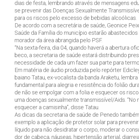
dias de festa, lembrando através de mensagens edu
se prevenir das Doenças Sexualmente Transmissívei
para os riscos pelo excesso de bebidas alcoólicas.
De acordo com a secretária de saúde, Geonice Peixot
Saúde da Família do município estarão abastecidos 
morador da área abrangida pelo PSF.
“Na sexta-feira, dia 04, quando haverá a abertura o
beco, a secretaria de saúde estará distribuindo pr
necessidade de cada um fazer sua parte para termos
Em matéria de áudio produzida pelo repórter Edicley
baiano Tatau, ex-vocalista da banda Araketu, lemb
fundamental para alegria e resistência do folião d
de não se empolgar com a folia e esquecer os risco
uma doenças sexualmente transmissível/Aids. “No 
esquecer a camisinha”, disse Tatau.
As dicas da secretaria de saúde de Penedo também
exemplo a aplicação de protetor solar para prevenir
líquido para não desidratar o corpo, moderar o con
dor de cabeça, náuseas, hipertensão arterial, diarrei