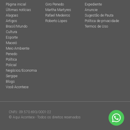
Página inicial
Giro Penedo
Expediente
Últimas notícias
Martha Martyres
Anuncie
Alagoas
Rafael Medeiros
Sugestão de Pauta
Artigos
Roberto Lopes
Política de privacidade
Brasil/Mundo
Termos de Uso
Cultura
Esporte
Maceió
Meio Ambiente
Penedo
Política
Policial
Negócios/Economia
Sergipe
Blogs
Você Acontece
CNPJ: 09.570.693/0001-22
© Aqui Acontece - Todos os direitos reservados