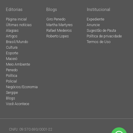
Editorias
Blogs
Institucional
Página inicial
Giro Penedo
Expediente
Últimas notícias
Martha Martyres
Anuncie
Alagoas
Rafael Medeiros
Sugestão de Pauta
Artigos
Roberto Lopes
Política de privacidade
Brasil/Mundo
Termos de Uso
Cultura
Esporte
Maceió
Meio Ambiente
Penedo
Política
Policial
Negócios/Economia
Sergipe
Blogs
Você Acontece
CNPJ: 09.570.693/0001-22