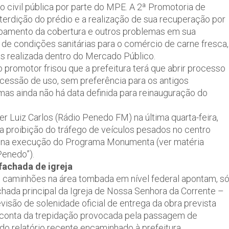
o civil pública por parte do MPE. A 2ª Promotoria de
nterdição do prédio e a realização de sua recuperação por
abamento da cobertura e outros problemas em sua
ta de condições sanitárias para o comércio de carne fresca,
s realizada dentro do Mercado Público.
o promotor frisou que a prefeitura terá que abrir processo
ncessão de uso, sem preferência para os antigos
 mas ainda não há data definida para reinauguração do
er Luiz Carlos (Rádio Penedo FM) na última quarta-feira,
da proibição do tráfego de veículos pesados no centro
as na execução do Programa Monumenta
(ver matéria
 Penedo”
).
achada de igreja
caminhões na área tombada em nível federal apontam, s
hada principal da Igreja de Nossa Senhora da Corrente –
são de solenidade oficial de entrega da obra prevista
 conta da trepidação provocada pela passagem de
o relatório recente encaminhado à prefeitura.