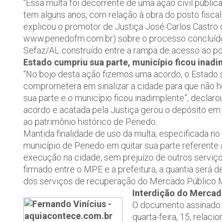
“Essa multa foi decorrente de uma ação civil públic
tem alguns anos, com relação à obra do posto fiscal
explicou o promotor de Justiça José Carlos Castro
www.penedofm.com.br) sobre o processo concluído 
Sefaz/AL construído entre a rampa de acesso ao po
Estado cumpriu sua parte, município ficou inad
“No bojo desta ação fizemos uma acordo, o Estado
comprometera em sinalizar a cidade para que não h
sua parte e o município ficou inadimplente”, declaro
acordo e acatada pela Justiça gerou o depósito em c
ao patrimônio histórico de Penedo.
Mantida finalidade de uso da multa, especificada no
município de Penedo em quitar sua parte referen
execução na cidade, sem prejuízo de outros serviç
firmado entre o MPE e a prefeitura, a quantia será
dos serviços de recuperação do Mercado Público M
Interdição do Mercad
O documento assinado p
quarta-feira, 15, relaci