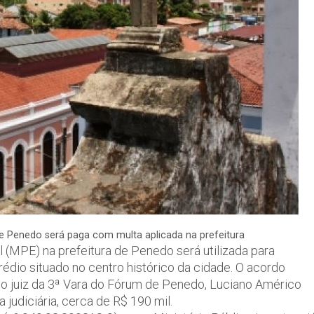
 Penedo será paga com multa aplicada na prefeitura
 (MPE) na prefeitura de Penedo será utilizada para
édio situado no centro histórico da cidade. O acordo
do juiz da 3ª Vara do Fórum de Penedo, Luciano Américo
judiciária, cerca de R$ 190 mil.