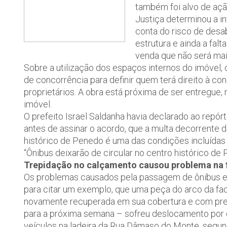
também foi alvo de açã
Justiça determinou a i
conta do risco de des
estrutura e ainda a fal
venda que não será mai
Sobre a utilização dos espaços internos do imóvel, 
de concorrência para definir quem terá direito à co
proprietários. A obra está próxima de ser entregue,
imóvel.
O prefeito Israel Saldanha havia declarado ao repórt
antes de assinar o acordo, que a multa decorrente 
histórico de Penedo é uma das condições incluíd
“Ônibus deixarão de circular no centro histórico de
Trepidação no calçamento causou problema na f
Os problemas causados pela passagem de ônibus e 
para citar um exemplo, que uma peça do arco da fac
novamente recuperada em sua cobertura e com previ
para a próxima semana – sofreu deslocamento por
veículos na ladeira da Rua Dâmaso do Monte, segund