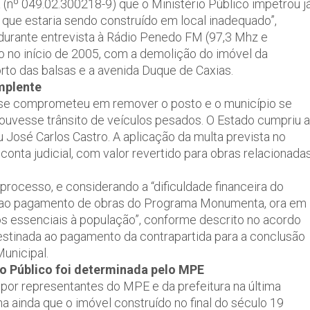
a (nº 049.02.300218-9) que o Ministério Público impetrou j
 que estaria sendo construído em local inadequado”,
 durante entrevista à Rádio Penedo FM (97,3 Mhz e
no início de 2005, com a demolição do imóvel da
rto das balsas e a avenida Duque de Caxias.
implente
 se comprometeu em remover o posto e o município se
ouvesse trânsito de veículos pesados. O Estado cumpriu a
u José Carlos Castro. A aplicação da multa prevista no
onta judicial, com valor revertido para obras relacionada
 processo, e considerando a “dificuldade financeira do
te ao pagamento de obras do Programa Monumenta, ora em
os essenciais à população”, conforme descrito no acordo
 destinada ao pagamento da contrapartida para a conclusão
unicipal.
o Público foi determinada pelo MPE
or representantes do MPE e da prefeitura na última
ona ainda que o imóvel construído no final do século 19