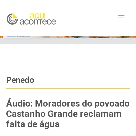
google-site-verification=EjSe5c8YipkwGd6E7NrnqocbcNz-
Xy8lpYSLnxw-AX8 google-site-verification:
googleb82de9a22cec23e8.html
Penedo
Áudio: Moradores do povoado
Castanho Grande reclamam
falta de água