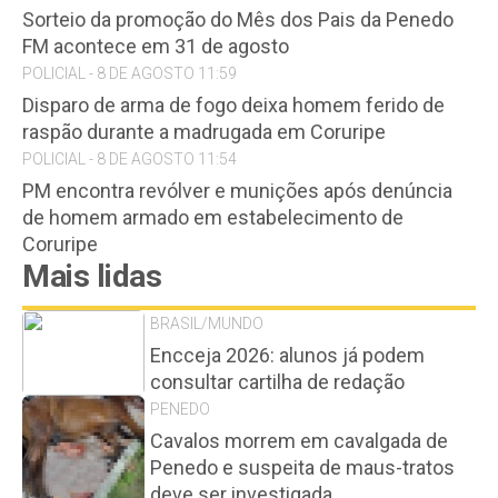
Sorteio da promoção do Mês dos Pais da Penedo
FM acontece em 31 de agosto
POLICIAL - 8 DE AGOSTO 11:59
Disparo de arma de fogo deixa homem ferido de
raspão durante a madrugada em Coruripe
POLICIAL - 8 DE AGOSTO 11:54
PM encontra revólver e munições após denúncia
de homem armado em estabelecimento de
Coruripe
Mais lidas
BRASIL/MUNDO
Encceja 2026: alunos já podem
consultar cartilha de redação
PENEDO
Cavalos morrem em cavalgada de
Penedo e suspeita de maus-tratos
deve ser investigada