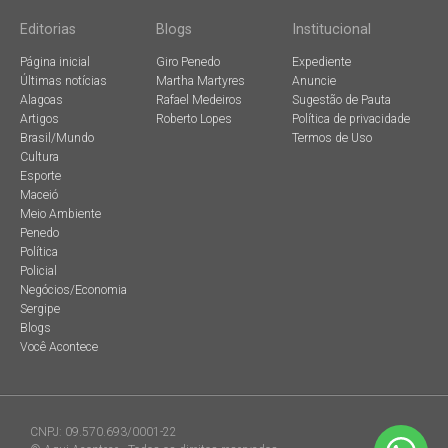
Editorias
Blogs
Institucional
Página inicial
Giro Penedo
Expediente
Últimas notícias
Martha Martyres
Anuncie
Alagoas
Rafael Medeiros
Sugestão de Pauta
Artigos
Roberto Lopes
Política de privacidade
Brasil/Mundo
Termos de Uso
Cultura
Esporte
Maceió
Meio Ambiente
Penedo
Política
Policial
Negócios/Economia
Sergipe
Blogs
Você Acontece
CNPJ: 09.570.693/0001-22