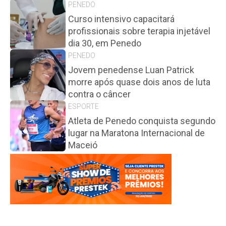
PENEDO
Curso intensivo capacitará
profissionais sobre terapia injetável
dia 30, em Penedo
PENEDO
Jovem penedense Luan Patrick
morre após quase dois anos de luta
contra o câncer
ESPORTE
Atleta de Penedo conquista segundo
lugar na Maratona Internacional de
Maceió