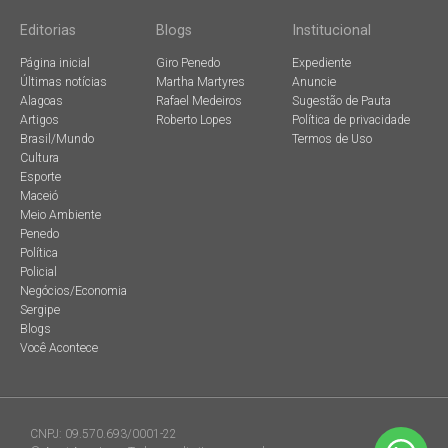
Editorias
Blogs
Institucional
Página inicial
Giro Penedo
Expediente
Últimas notícias
Martha Martyres
Anuncie
Alagoas
Rafael Medeiros
Sugestão de Pauta
Artigos
Roberto Lopes
Política de privacidade
Brasil/Mundo
Termos de Uso
Cultura
Esporte
Maceió
Meio Ambiente
Penedo
Política
Policial
Negócios/Economia
Sergipe
Blogs
Você Acontece
CNPJ: 09.570.693/0001-22