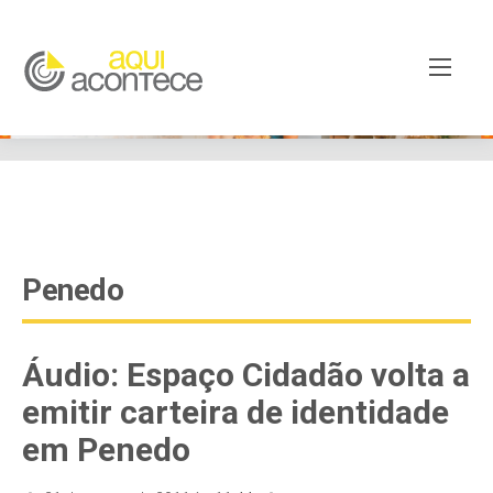
google-site-verification=EjSe5c8YipkwGd6E7NrnqocbcNz-
Xy8lpYSLnxw-AX8 google-site-verification:
googleb82de9a22cec23e8.html
Penedo
Áudio: Espaço Cidadão volta a
emitir carteira de identidade
em Penedo