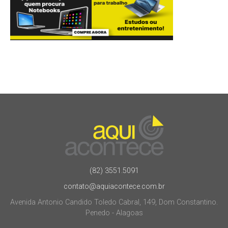
(82) 3551.5091
contato@aquiacontece.com.br
Avenida Antonio Candido Toledo Cabral, 149, Dom Constantino.
Penedo - Alagoas