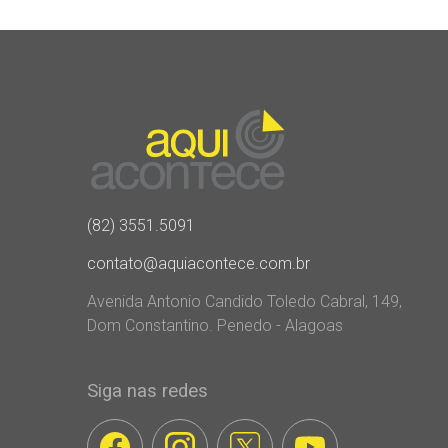
(82) 3551.5091
contato@aquiacontece.com.br
Avenida Antonio Candido Toledo Cabral, 149,
Dom Constantino. Penedo - Alagoas
Siga nas redes