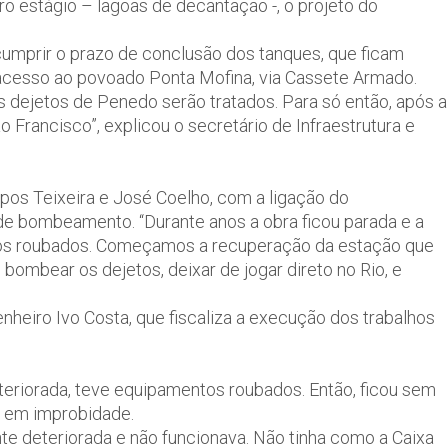
ro estágio – lagoas de decantação -, o projeto do
umprir o prazo de conclusão dos tanques, que ficam
 acesso ao povoado Ponta Mofina, via Cassete Armado.
s dejetos de Penedo serão tratados. Para só então, após a
Francisco”, explicou o secretário de Infraestrutura e
mpos Teixeira e José Coelho, com a ligação do
e bombeamento. “Durante anos a obra ficou parada e a
tos roubados. Começamos a recuperação da estação que
 bombear os dejetos, deixar de jogar direto no Rio, e
heiro Ivo Costa, que fiscaliza a execução dos trabalhos
teriorada, teve equipamentos roubados. Então, ficou sem
er em improbidade.
nte deteriorada e não funcionava. Não tinha como a Caixa