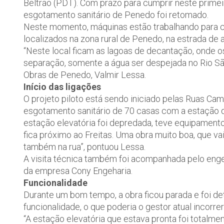
Beltrão (PDT). Com prazo para cumprir neste primei
esgotamento sanitário de Penedo foi retomado.
Neste momento, máquinas estão trabalhando para c
localizados na zona rural de Penedo, na estrada de
“Neste local ficam as lagoas de decantação, onde o
separação, somente a água ser despejada no Rio São 
Obras de Penedo, Valmir Lessa.
Início das ligações
O projeto piloto está sendo iniciado pelas Ruas Ca
esgotamento sanitário de 70 casas com a estação d
estação elevatória foi depredada, teve equipamen
fica próximo ao Freitas. Uma obra muito boa, que vai
também na rua”, pontuou Lessa.
A visita técnica também foi acompanhada pelo engen
da empresa Cony Engeharia.
Funcionalidade
Durante um bom tempo, a obra ficou parada e foi de
funcionalidade, o que poderia o gestor atual incorr
“A estação elevatória que estava pronta foi totalme