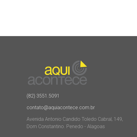
(82) 3551.5091
contato@aquiacontece.com.br
Avenida Antonio Candido Toledo Cabral, 149,
Dom Constantino. Penedo - Alagoas