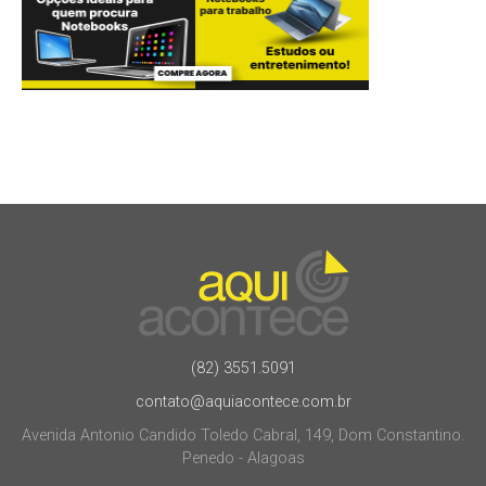
(82) 3551.5091
contato@aquiacontece.com.br
Avenida Antonio Candido Toledo Cabral, 149, Dom Constantino.
Penedo - Alagoas