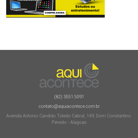
(82) 3551.5091
contato@aquiacontece.com.br
Avenida Antonio Candido Toledo Cabral, 149, Dom Constantino.
Penedo - Alagoas