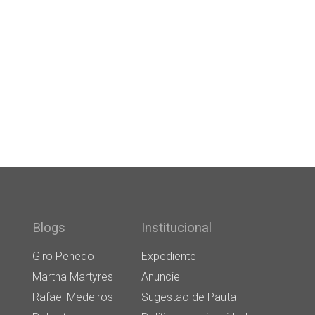
Blogs
Institucional
Giro Penedo
Expediente
Martha Martyres
Anuncie
Rafael Medeiros
Sugestão de Pauta