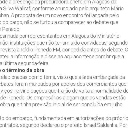
ade a presença da procuradora-chefe em Alagoas da
 Silva Wallraf, conforme anunciado pelo arquiteto Mário
Iphan. A proposta de um novo encontro foi lançada pelo
do do cargo, não se furtou a comparecer ao debate que
e Penedo.
ompanhada por representantes em Alagoas do Ministério
ião, instituições que não teriam sido convidadas, segundo
trevista à Rádio Penedo FM, concedida antes do debate. 
ateu a informação e disse ao aquiacontece.com.br que a
 última segunda-feira.
 o término da obra
 relacionadas com o tema, visto que a área embargada da
 debates foram marcados por apelos dos comerciantes que
iços, reivindicações que trarão de volta a normalidade d
l de Penedo. Os empresários alegam que as vendas estão
bra que tinha previsão inicial de ser concluída em julho
ão do embargo, fundamentada em autorizações do própri
ntratos, segundo declarou o prefeito Israel Saldanha. Por