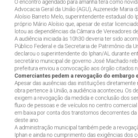
O encontro agendado para amanhã terá como novid
Advocacia Geral da União (AGU), Auzeneide Maria da
Aloísio Barreto Melo, superintendente estadual do 
próprio Mário Aloísio que, apesar de estar licencia
lotou as dependências da Câmara de Vereadores d
A audiência iniciada às 10h30 deveria ter sido ac
Público Federal e da Secretaria de Patrimônio da Un
declarou o superintendente do Iphan/AL durante en
secretário municipal de governo José Machado reb
prefeitura enviou a convocação aos órgão citados na
Comerciantes pedem a revogação do embargo e
Apesar das ausências das instituições diretamente
obra pertence à União, a audiência aconteceu. Os
exigem a revogação da medida e conclusão dos serv
fluxo de pessoas e de veículos no centro comercia
em baixa por conta dos transtornos decorrentes da o
deste ano.
A administração municipal também pede a revogaç
Iphan e ainda no cumprimento das exigências dos co