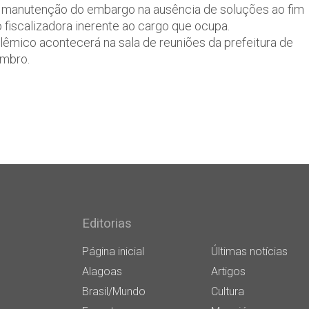
u a manutenção do embargo na ausência de soluções ao fim
fiscalizadora inerente ao cargo que ocupa.
êmico acontecerá na sala de reuniões da prefeitura de
embro.
Editorias
Página inicial
Últimas notícias
Alagoas
Artigos
Brasil/Mundo
Cultura