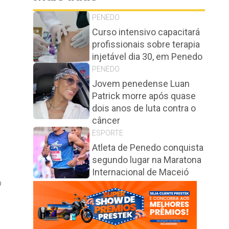
PENEDO
Curso intensivo capacitará
profissionais sobre terapia
injetável dia 30, em Penedo
PENEDO
Jovem penedense Luan
Patrick morre após quase
dois anos de luta contra o
câncer
ESPORTE
Atleta de Penedo conquista
segundo lugar na Maratona
Internacional de Maceió
o
a