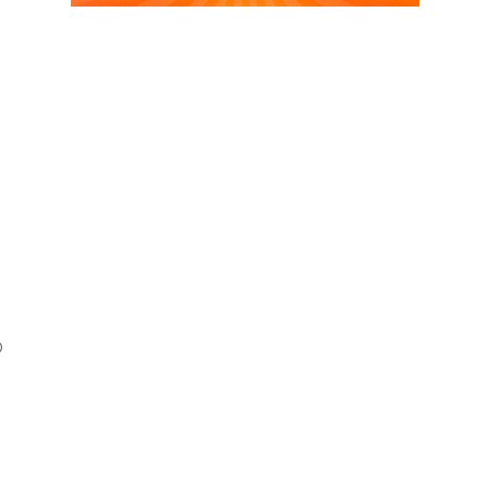
O
o
o