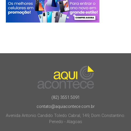
(82) 3551.5091
contato@aquiacontece.com.br
Avenida Antonio Candido Toledo Cabral, 149, Dom Constantino.
Penedo - Alagoas