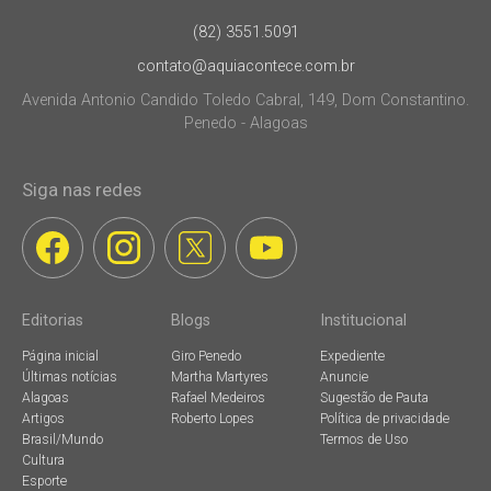
(82) 3551.5091
contato@aquiacontece.com.br
Avenida Antonio Candido Toledo Cabral, 149, Dom Constantino.
Penedo - Alagoas
Siga nas redes
Editorias
Blogs
Institucional
Página inicial
Giro Penedo
Expediente
Últimas notícias
Martha Martyres
Anuncie
Alagoas
Rafael Medeiros
Sugestão de Pauta
Artigos
Roberto Lopes
Política de privacidade
Brasil/Mundo
Termos de Uso
Cultura
Esporte