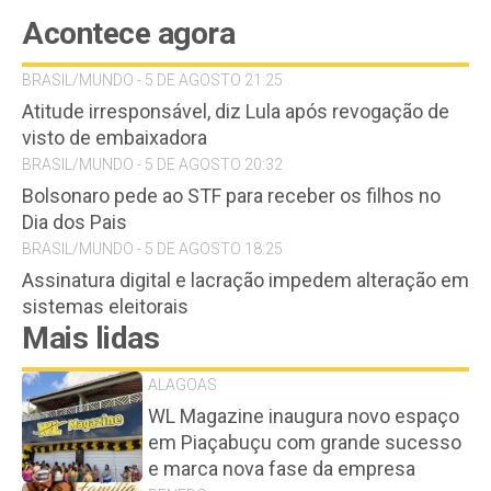
Acontece agora
BRASIL/MUNDO - 5 DE AGOSTO 21:25
Atitude irresponsável, diz Lula após revogação de
visto de embaixadora
BRASIL/MUNDO - 5 DE AGOSTO 20:32
Bolsonaro pede ao STF para receber os filhos no
Dia dos Pais
BRASIL/MUNDO - 5 DE AGOSTO 18:25
Assinatura digital e lacração impedem alteração em
sistemas eleitorais
Mais lidas
ALAGOAS
WL Magazine inaugura novo espaço
em Piaçabuçu com grande sucesso
e marca nova fase da empresa