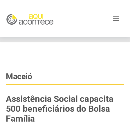
google-site-verification=EjSe5c8YipkwGd6E7NrnqocbcNz-
Xy8lpYSLnxw-AX8 google-site-verification:
googleb82de9a22cec23e8.html
Maceió
Assistência Social capacita
500 beneficiários do Bolsa
Família