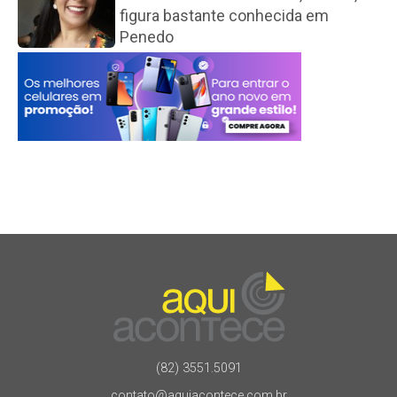
figura bastante conhecida em
Penedo
(82) 3551.5091
contato@aquiacontece.com.br