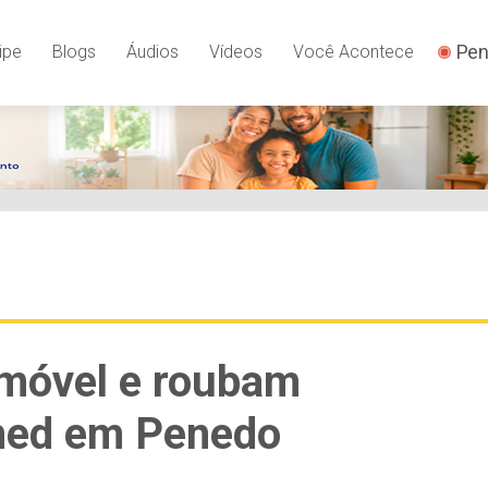
Pen
ipe
Blogs
Áudios
Vídeos
Você Acontece
imóvel e roubam
med em Penedo