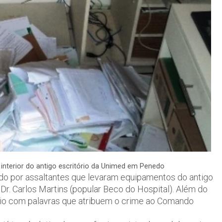
 interior do antigo escritório da Unimed em Penedo
do por assaltantes que levaram equipamentos do antigo
Dr. Carlos Martins (popular Beco do Hospital). Além do
édio com palavras que atribuem o crime ao Comando