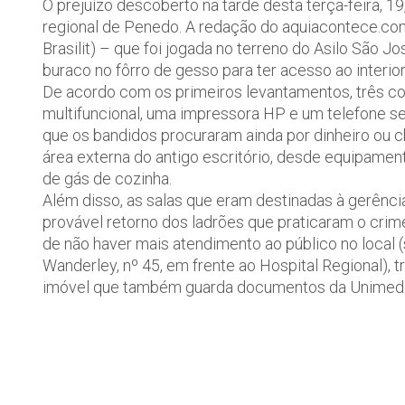
O prejuízo descoberto na tarde desta terça-feira, 19
regional de Penedo. A redação do aquiacontece.com.
Brasilit) – que foi jogada no terreno do Asilo São Jo
buraco no fôrro de gesso para ter acesso ao interior
De acordo com os primeiros levantamentos, três co
multifuncional, uma impressora HP e um telefone se
que os bandidos procuraram ainda por dinheiro ou c
área externa do antigo escritório, desde equipamen
de gás de cozinha.
Além disso, as salas que eram destinadas à gerência 
provável retorno dos ladrões que praticaram o crim
de não haver mais atendimento ao público no local (s
Wanderley, nº 45, em frente ao Hospital Regional), 
imóvel que também guarda documentos da Unimed