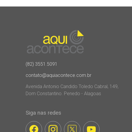
(82) 3551.5091
contato@aquiacontece.com.br
Avenida Antonio Candido Toledo Cabral, 149,
Dom Constantino. Penedo - Alagoas
Siga nas redes