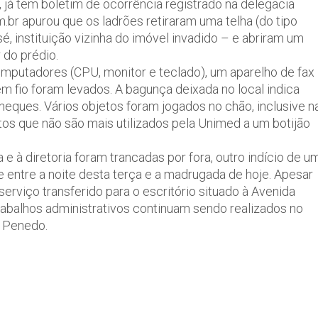
, já tem boletim de ocorrência registrado na delegacia
br apurou que os ladrões retiraram uma telha (do tipo
sé, instituição vizinha do imóvel invadido – e abriram um
 do prédio.
mputadores (CPU, monitor e teclado), um aparelho de fax
m fio foram levados. A bagunça deixada no local indica
heques. Vários objetos foram jogados no chão, inclusive n
tos que não são mais utilizados pela Unimed a um botijão
e à diretoria foram trancadas por fora, outro indício de u
e entre a noite desta terça e a madrugada de hoje. Apesar
erviço transferido para o escritório situado à Avenida
trabalhos administrativos continuam sendo realizados no
 Penedo.