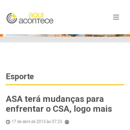
google-site-verification=EjSe5c8YipkwGd6E7NrnqocbcNz-
Xy8lpYSLnxw-AX8 google-site-verification:
googleb82de9a22cec23e8.html
Esporte
ASA terá mudanças para
enfrentar o CSA, logo mais
17 de abril de 2013
às 07:23